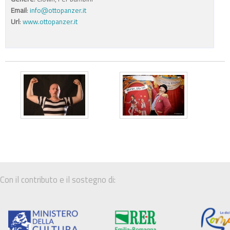
Email
:
info@ottopanzer.it
Url
:
www.ottopanzer.it
Con il contributo e il sostegno di: