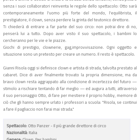
senza i suoi collaboratori reinventa le regole dello spettacolo: Otto sarà
contemporaneamente l'uomo più forte del mondo, l'equilibrista, il
prestigiatore, il clown, senza perdere la grinta del teutonico direttore.
Ti chiederà di entrare a far parte del suo circo: non potrai dire di no,
penserà lui a tutto. Dopo aver visto il suo spettacolo, i bambini lo
cercheranno per le vie e le piazze.
Giochi di prestigio, clownerie, gag,improvvisazione. Ogni oggetto e
situazione sono un pretesto per creare un numero. Il resto è spettacolo.
Gianni Risola oggi si definisce clown e artista di strada, talvolta prestato al
cabaret. Dice di aver finalmente trovato la propria dimensione, ma da
bravo clown resta aggrappato alla condizione di incertezza del futuro —
stimolo a rischiare tentando di far meglio — ed augura a tutti, attraverso
il suo personaggio Otto, di fare per mestiere il proprio hobby, memore di
ciò che gli hanno sempre urlato i professori a scuola: "Risola, se continui
a fare il pagliaccio non farai mai strada."
Spettacolo
: Otto Panzer - Il più grande direttore di circo
Nazionalità
: Italia
Genere
: Clown, Per bambini