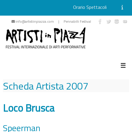
Orario Spettacoli
Vai
info@artistiinpiazza.com | Pennabilli Festival
al
contenuto
Scheda Artista
2007
Loco Brusca
Speerman