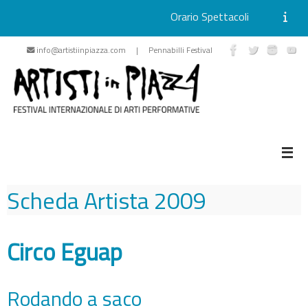
Orario Spettacoli
Vai
info@artistiinpiazza.com | Pennabilli Festival
al
contenuto
Scheda Artista
2009
Circo Eguap
Rodando a saco