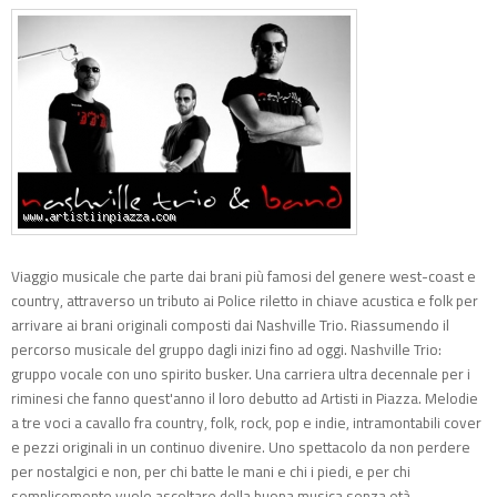
Viaggio musicale che parte dai brani più famosi del genere west-coast e
country, attraverso un tributo ai Police riletto in chiave acustica e folk per
arrivare ai brani originali composti dai Nashville Trio. Riassumendo il
percorso musicale del gruppo dagli inizi fino ad oggi. Nashville Trio:
gruppo vocale con uno spirito busker. Una carriera ultra decennale per i
riminesi che fanno quest'anno il loro debutto ad Artisti in Piazza. Melodie
a tre voci a cavallo fra country, folk, rock, pop e indie, intramontabili cover
e pezzi originali in un continuo divenire. Uno spettacolo da non perdere
per nostalgici e non, per chi batte le mani e chi i piedi, e per chi
semplicemente vuole ascoltare della buona musica senza età.