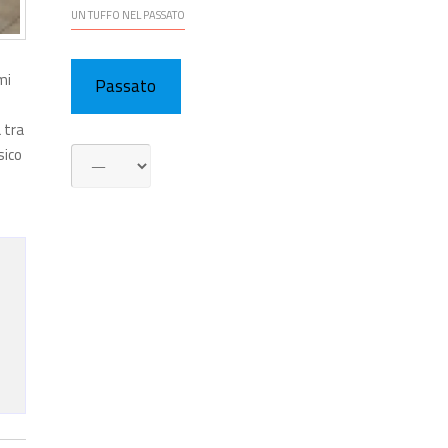
UN TUFFO NEL PASSATO
mi
Passato
 tra
sico