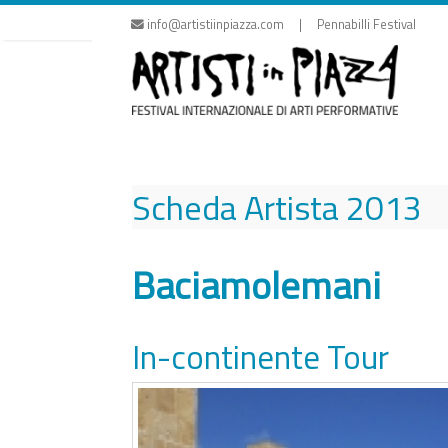
Vai
info@artistiinpiazza.com | Pennabilli Festival
al
contenuto
Scheda Artista
2013
Baciamolemani
In-continente Tour