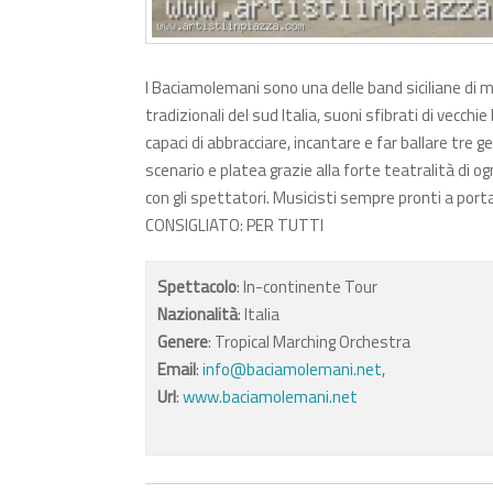
I Baciamolemani sono una delle band siciliane di m
tradizionali del sud Italia, suoni sfibrati di vecc
capaci di abbracciare, incantare e far ballare tre 
scenario e platea grazie alla forte teatralità di og
con gli spettatori. Musicisti sempre pronti a port
CONSIGLIATO: PER TUTTI
Spettacolo
: In-continente Tour
Nazionalità
: Italia
Genere
: Tropical Marching Orchestra
Email
:
info@baciamolemani.net
,
Url
:
www.baciamolemani.net