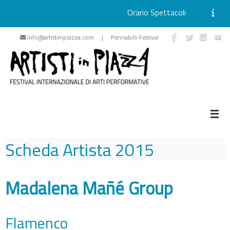
Orario Spettacoli
Vai
info@artistiinpiazza.com | Pennabilli Festival
al
contenuto
Scheda Artista
2015
Madalena Mañé Group
Flamenco