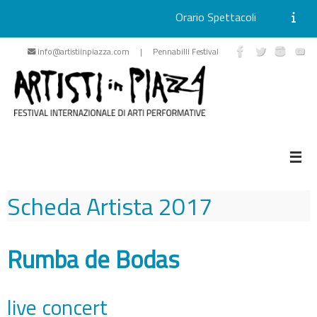
Orario Spettacoli
Vai
info@artistiinpiazza.com | Pennabilli Festival
al
contenuto
Scheda Artista
2017
Rumba de Bodas
live concert