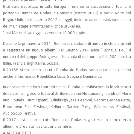
Il cd sarà esportato in tutta Europa in una seria successiva di tour che
portano i Rumba de Bodas in Romania (estate 2012) e per 6 volte nel
Regno Unito (dall’inverno 2012 ad oggi), insieme ad una esibizione in uno
dei main stage all'Antitapas Night a Bruxelles.
“Just Married” ad oggi ha venduto 10.000 copie.
Durante la primavera 2014 i Rumba si chiudono di nuovo in studio, pronti
a registrare un nuovo album. Nel Giugno 2014 esce “Karnaval Fou“, il
nuovo cd del gruppo Bolognese, che vanta di un tour di più di 200 date tra
Italia, Francia, Inghilterra, Scozia.
Il 2016è stato l'anno in cui i Rumba de Bodas sono riusciti ad esibirsi
anche in Germania, Repubblica Ceca, Svezia e Danimarca.
In occasione dei loro tour britannici i Rumba si esibiscono in locali storici
della scena inglese e festival di rilievo tra cui Hootananny (Londra), l’Hare
and Hounds (Birmingham), Edinburgh Jazz Festival, Secret Garden Party,
Boomtown Fair Festival, Kelburn Garden Party, Wilderness Festival,
AudioSoup Festival.
Il 2017 sarà l'anno in cui i Rumba de Bodas registreranno il loro terzo
album, è prevista l'uscita per dicembre.
ADATTO A TUTTI