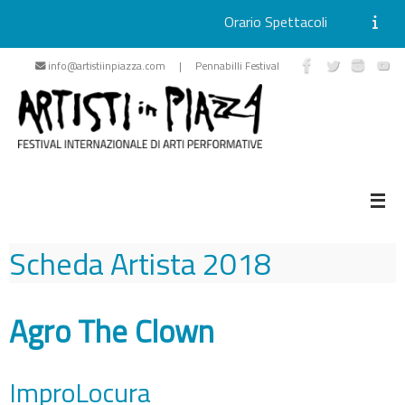
Orario Spettacoli
Vai
info@artistiinpiazza.com | Pennabilli Festival
al
contenuto
Scheda Artista
2018
Agro The Clown
ImproLocura