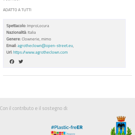
ADATTO A TUTTI
Spettacolo
: ImproLocura
Nazionalità
: Italia
Genere
: Clownerie, mimo
Email
:
agrotheclown@open-street.eu
,
Url
:
https://www.agrotheclown.com
Con il contributo e il sostegno di: