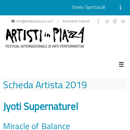
Orario Spettacoli
Vai
info@artistiinpiazza.com | Pennabilli Festival
al
contenuto
Scheda Artista
2019
Jyoti Supernaturel
Miracle of Balance