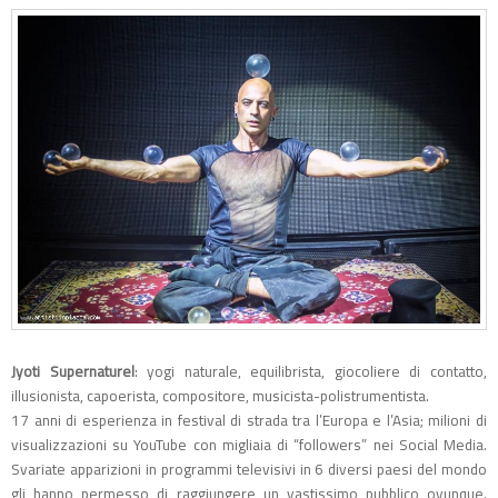
Jyoti Supernaturel
: yogi naturale, equilibrista, giocoliere di contatto,
illusionista, capoerista, compositore, musicista-polistrumentista.
17 anni di esperienza in festival di strada tra l’Europa e l’Asia; milioni di
visualizzazioni su YouTube con migliaia di “followers” nei Social Media.
Svariate apparizioni in programmi televisivi in 6 diversi paesi del mondo
gli hanno permesso di raggiungere un vastissimo pubblico ovunque.