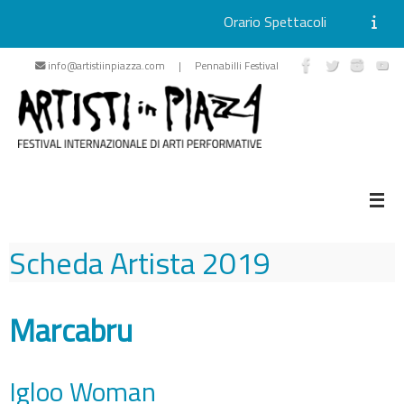
Orario Spettacoli
Vai
info@artistiinpiazza.com | Pennabilli Festival
al
contenuto
Scheda Artista
2019
Marcabru
Igloo Woman