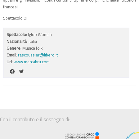
apparire gli Invisibili. Incontri curiosi di Spiriti e Corpi. “Enchanté” dicono i
francesi.
Spettacolo OFF
Spettacolo
: Igloo Woman
Nazionalità
: Italia
Genere
: Musica folk
Email
:
rascoussier@libero.it
Url
:
www.marcabru.com
Con il contributo e il sostegno di: