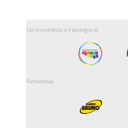
Con il contributo e il sostegno di:
Partnership: