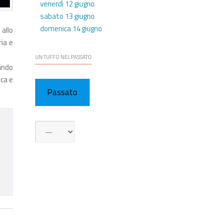
venerdì 12 giugno
sabato 13 giugno
domenica 14 giugno
 allo
ria e
UN TUFFO NEL PASSATO
tando
ca e
Passato