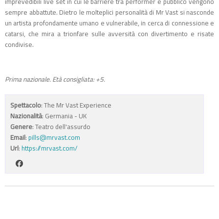
imprevedibili live set in cui le barriere tra performer e pubblico vengono
sempre abbattute. Dietro le molteplici personalità di Mr Vast si nasconde
un artista profondamente umano e vulnerabile, in cerca di connessione e
catarsi, che mira a trionfare sulle avversità con divertimento e risate
condivise.
Prima nazionale. Età consigliata: +5.
Spettacolo
: The Mr Vast Experience
Nazionalità
: Germania - UK
Genere
: Teatro dell'assurdo
Email
:
pills@mrvast.com
Url
:
https://mrvast.com/