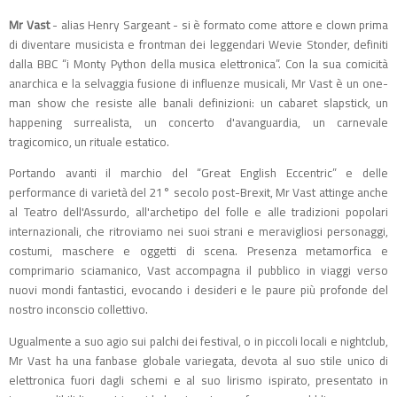
Mr Vast
- alias Henry Sargeant - si è formato come attore e clown prima
di diventare musicista e frontman dei leggendari Wevie Stonder, definiti
dalla BBC “i Monty Python della musica elettronica”. Con la sua comicità
anarchica e la selvaggia fusione di influenze musicali, Mr Vast è un one-
man show che resiste alle banali definizioni: un cabaret slapstick, un
happening surrealista, un concerto d'avanguardia, un carnevale
tragicomico, un rituale estatico.
Portando avanti il marchio del “Great English Eccentric” e delle
performance di varietà del 21° secolo post-Brexit, Mr Vast attinge anche
al Teatro dell'Assurdo, all'archetipo del folle e alle tradizioni popolari
internazionali, che ritroviamo nei suoi strani e meravigliosi personaggi,
costumi, maschere e oggetti di scena. Presenza metamorfica e
comprimario sciamanico, Vast accompagna il pubblico in viaggi verso
nuovi mondi fantastici, evocando i desideri e le paure più profonde del
nostro inconscio collettivo.
Ugualmente a suo agio sui palchi dei festival, o in piccoli locali e nightclub,
Mr Vast ha una fanbase globale variegata, devota al suo stile unico di
elettronica fuori dagli schemi e al suo lirismo ispirato, presentato in