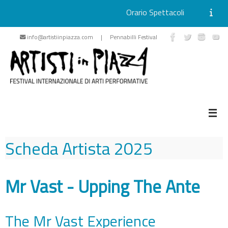
Orario Spettacoli
Vai
info@artistiinpiazza.com | Pennabilli Festival
al
contenuto
Scheda Artista
2025
Mr Vast - Upping The Ante
The Mr Vast Experience