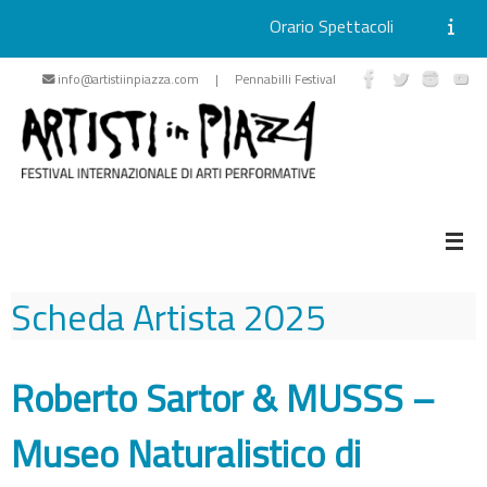
Orario Spettacoli
Vai
info@artistiinpiazza.com | Pennabilli Festival
al
contenuto
Scheda Artista
2025
Roberto Sartor & MUSSS –
Museo Naturalistico di