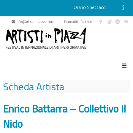
Orario Spettacoli
Vai
info@artistiinpiazza.com | Pennabilli Festival
al
contenuto
Scheda Artista
Enrico Battarra – Collettivo Il
Nido