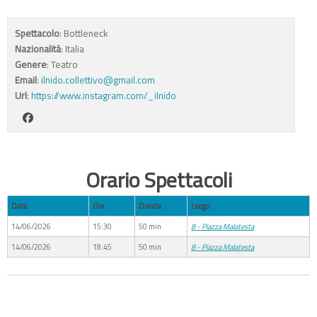
Spettacolo
: Bottleneck
Nazionalità
: Italia
Genere
: Teatro
Email
:
ilnido.collettivo@gmail.com
Url
:
https://www.instagram.com/_ilnido
Orario Spettacoli
Data
Ora
Durata
Luogo
14/06/2026
15:30
50 min
8 - Piazza Malatesta
14/06/2026
18:45
50 min
8 - Piazza Malatesta