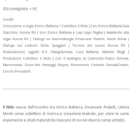
Età consigliata: +16.
Crediti
Concezione e regia Enrico Battarra / Collettivo Il Nido | Con Enrico Battarra,Gaia
Stacchini, Aurora Rò | Voci Enrico Battarra e Lisa Lippi Pagliai | Assistente alla
regia Aurora Rò | Dialogo su drammaturgia Emanuele Pratelli, Adele Ariola |
Dialogo sui costumi Silvia Spaggiari | Tecnica del suono Aurora Rò |
Realizzazione oggetti R.A. Falegnameria, Luca Battarra, Matilde Magli |
Produzione Collettivo Il Nido | Con il sostegno di L’arboreto-Teatro Dimora,
Manomesse, Dune-Arti Paesaggi Utopie, Movimento Centrale Danza&Teatro,
Circolo Pennabilli.
Il Nido
nasce dall'incontro tra Enrico Battarra, Emanuele Pratelli, Letizia
Monti come collettivo di ricerca e creazione teatrale, per unire le varie
esperienze e studi maturati da ciascuno di noi nei diversi campi artistici.