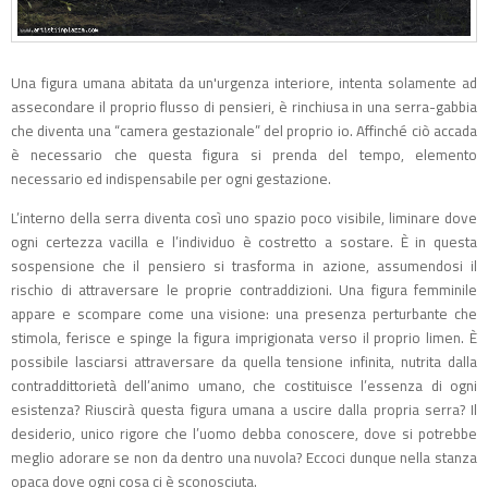
Una figura umana abitata da un'urgenza interiore, intenta solamente ad
assecondare il proprio flusso di pensieri, è rinchiusa in una serra-gabbia
che diventa una “camera gestazionale” del proprio io. Affinché ciò accada
è necessario che questa figura si prenda del tempo, elemento
necessario ed indispensabile per ogni gestazione.
L’interno della serra diventa così uno spazio poco visibile, liminare dove
ogni certezza vacilla e l’individuo è costretto a sostare. È in questa
sospensione che il pensiero si trasforma in azione, assumendosi il
rischio di attraversare le proprie contraddizioni. Una figura femminile
appare e scompare come una visione: una presenza perturbante che
stimola, ferisce e spinge la figura imprigionata verso il proprio limen. È
possibile lasciarsi attraversare da quella tensione infinita, nutrita dalla
contraddittorietà dell’animo umano, che costituisce l’essenza di ogni
esistenza? Riuscirà questa figura umana a uscire dalla propria serra? Il
desiderio, unico rigore che l’uomo debba conoscere, dove si potrebbe
meglio adorare se non da dentro una nuvola? Eccoci dunque nella stanza
opaca dove ogni cosa ci è sconosciuta.