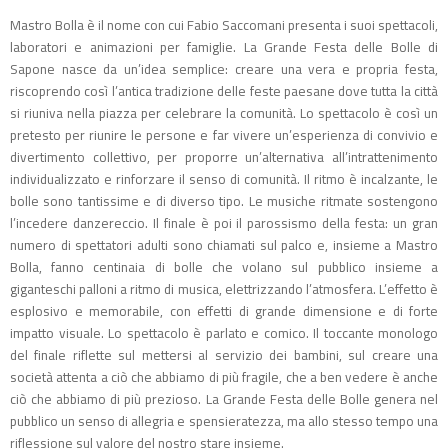
Mastro Bolla è il nome con cui Fabio Saccomani presenta i suoi spettacoli,
laboratori e animazioni per famiglie. La Grande Festa delle Bolle di
Sapone nasce da un’idea semplice: creare una vera e propria festa,
riscoprendo così l’antica tradizione delle feste paesane dove tutta la città
si riuniva nella piazza per celebrare la comunità. Lo spettacolo è così un
pretesto per riunire le persone e far vivere un’esperienza di convivio e
divertimento collettivo, per proporre un’alternativa all’intrattenimento
individualizzato e rinforzare il senso di comunità. Il ritmo è incalzante, le
bolle sono tantissime e di diverso tipo. Le musiche ritmate sostengono
l’incedere danzereccio. Il finale è poi il parossismo della festa: un gran
numero di spettatori adulti sono chiamati sul palco e, insieme a Mastro
Bolla, fanno centinaia di bolle che volano sul pubblico insieme a
giganteschi palloni a ritmo di musica, elettrizzando l’atmosfera. L’effetto è
esplosivo e memorabile, con effetti di grande dimensione e di forte
impatto visuale. Lo spettacolo è parlato e comico. Il toccante monologo
del finale riflette sul mettersi al servizio dei bambini, sul creare una
società attenta a ciò che abbiamo di più fragile, che a ben vedere è anche
ciò che abbiamo di più prezioso. La Grande Festa delle Bolle genera nel
pubblico un senso di allegria e spensieratezza, ma allo stesso tempo una
riflessione sul valore del nostro stare insieme.