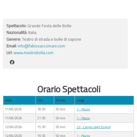
Spettacolo
: Grande Festa delle Bolle
Nazionalità
: Italia
Genere
: Teatro di strada e bolle di sapone
Email
:
info@fabiosaccomani.com
Url
:
www.mastrobolla.com
Orario Spettacoli
Data
Ora
Durata
Luogo
11/06/2026
18:30
50 min
1 - Piazza
11/06/2026
21:30
50 min
1 - Piazza
12/06/2026
15:30
50 min
23 - Campo degli Strigoli
12/06/2026
19:30
50 min
1 - Piazza