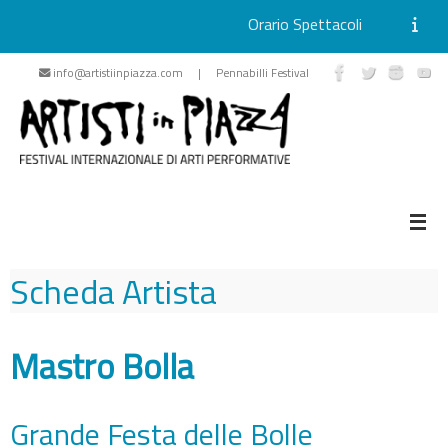
Orario Spettacoli
Vai
info@artistiinpiazza.com | Pennabilli Festival
al
contenuto
Scheda Artista
Mastro Bolla
Grande Festa delle Bolle