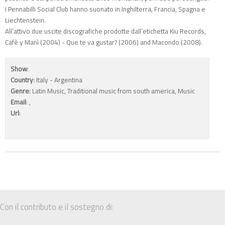
I Pennabilli Social Club hanno suonato in Inghilterra, Francia, Spagna e
Liechtenstein.
All’attivo due uscite discografiche prodotte dall’etichetta Kiu Records,
Cafè y Manì (2004) - Que te va gustar? (2006) and Macondo (2008).
Show
:
Country
: Italy - Argentina
Genre
: Latin Music, Traditional music from south america, Music
Email
:
,
Url
:
Con il contributo e il sostegno di: