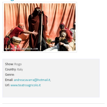
Show
: Rogo
Country
: Italy
Genre
:
Email
:
andreacavarra@hotmail.it
,
Url
:
www.teatroagricolo.it