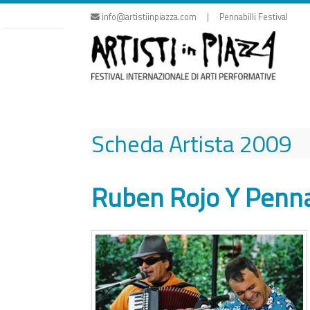
Skip
info@artistiinpiazza.com | Pennabilli Festival
to
content
Scheda Artista
2009
Ruben Rojo Y Pennab