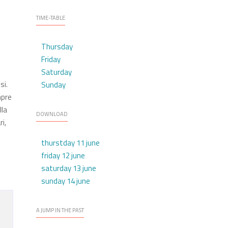
TIME-TABLE
Thursday
Friday
Saturday
si.
Sunday
mpre
lla
DOWNLOAD
i,
thurstday 11 june
friday 12 june
d
saturday 13 june
sunday 14 june
A JUMP IN THE PAST