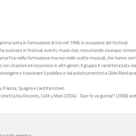
prima volta in formazione di trio nel 1996, in occasione del festival
a ha suonato in festival, eventi, music club, riscuotendo ovunque consen
etamorfosi nella formazione ma non nelle scelte musicali, che hanno se
on citazioni ed escursioni in altri generi. Il gruppo è caratterizzato da
oinvolgere e trascinare il pubblico e dal polistrumentista Gildo Montanar
ra, Francia, Spagna e Liechtenstein.
etichetta Kiu Records, Cafè y Manì (2004) - Que te va gustar? (2006) an
rom south america