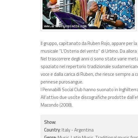
Il gruppo, capitanato da Ruben Rojo, appare per la 
musicale “L’Osteria del vento” di Urbino. Da allor
Nel trascorrere degli anni ci sono state varie m
spaziato nel repertorio tradizionale sudamericano c
voce e dalla carica di Ruben, che riesce sempre a c
pennese purosangue.
I Pennabilli Social Club hanno suonato in Inghilter
All’attivo due uscite discografiche prodotte dall’
Macondo (2008).
Show
:
Country
: Italy - Argentina
Genre
: Music, Latin Music, Traditional music f