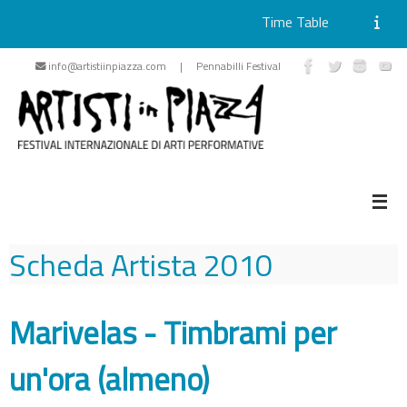
Time Table
Skip
info@artistiinpiazza.com | Pennabilli Festival
to
content
Scheda Artista
2010
Marivelas - Timbrami per
un'ora (almeno)