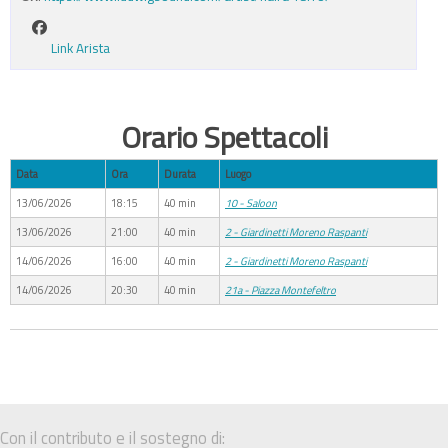
Link Arista
Orario Spettacoli
Data
Ora
Durata
Luogo
13/06/2026
18:15
40 min
10 - Saloon
13/06/2026
21:00
40 min
2 - Giardinetti Moreno Raspanti
14/06/2026
16:00
40 min
2 - Giardinetti Moreno Raspanti
14/06/2026
20:30
40 min
21a - Piazza Montefeltro
Con il contributo e il sostegno di: