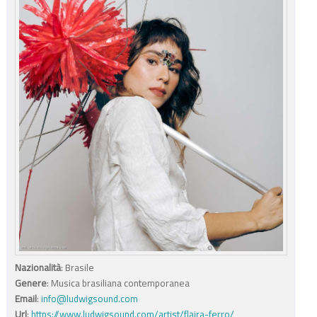
Nazionalità
: Brasile
Genere
: Musica brasiliana contemporanea
Email
:
info@ludwigsound.com
Url
:
https://www.ludwigsound.com/artist/flaira-ferro/