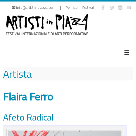
Vai
info@artistiinpiazza.com | Pennabilli Festival
al
contenuto
Artista
Flaira Ferro
Afeto Radical