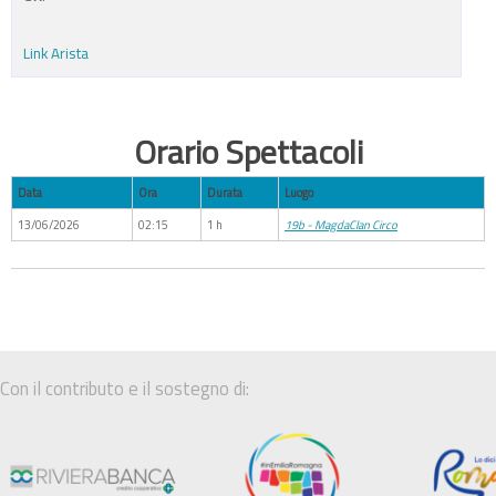
Link Arista
Orario Spettacoli
Data
Ora
Durata
Luogo
13/06/2026
02:15
1 h
19b - MagdaClan Circo
Con il contributo e il sostegno di: