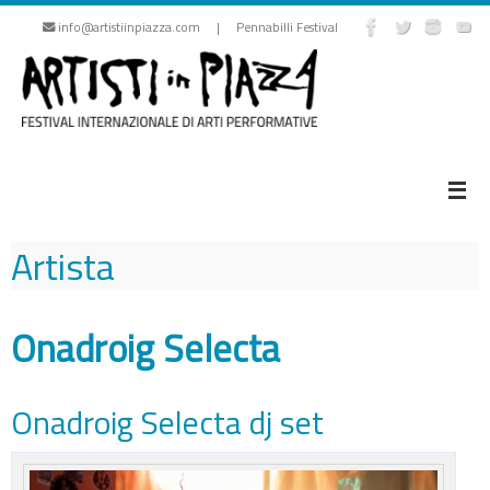
Vai
info@artistiinpiazza.com | Pennabilli Festival
al
contenuto
Artista
Onadroig Selecta
Onadroig Selecta dj set