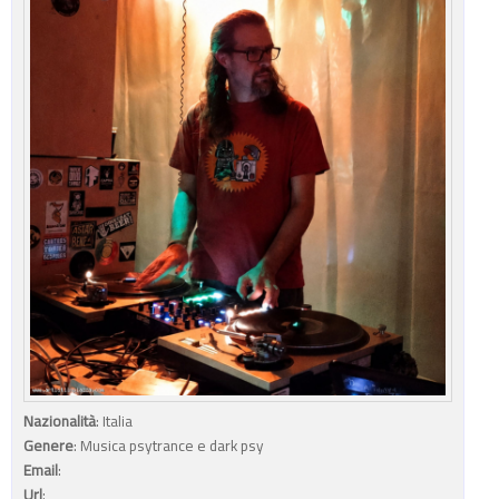
Nazionalità
: Italia
Genere
: Musica psytrance e dark psy
Email
:
Url
: