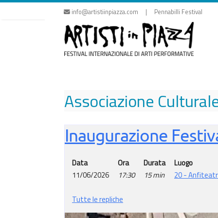
Vai
info@artistiinpiazza.com | Pennabilli Festival
al
contenuto
Associazione Cultural
Inaugurazione Festiv
Data
Ora
Durata
Luogo
11/06/2026
17:30
15 min
20 - Anfiteat
Tutte le repliche