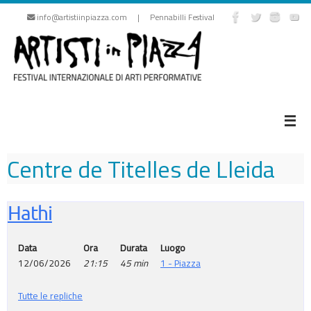
Vai
info@artistiinpiazza.com | Pennabilli Festival
al
contenuto
Centre de Titelles de Lleida
Hathi
Data
Ora
Durata
Luogo
12/06/2026
21:15
45 min
1 - Piazza
Tutte le repliche