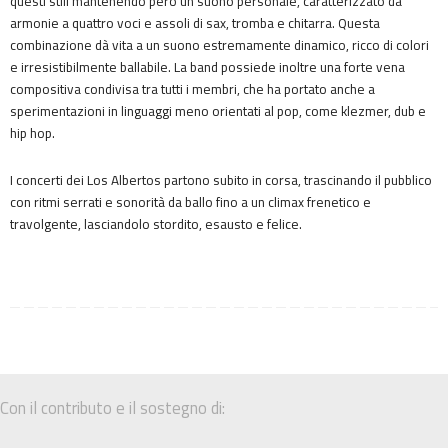
questi stili mantenendo però un suono personale, caratterizzato da
armonie a quattro voci e assoli di sax, tromba e chitarra. Questa
combinazione dà vita a un suono estremamente dinamico, ricco di colori
e irresistibilmente ballabile. La band possiede inoltre una forte vena
compositiva condivisa tra tutti i membri, che ha portato anche a
sperimentazioni in linguaggi meno orientati al pop, come klezmer, dub e
hip hop.
I concerti dei Los Albertos partono subito in corsa, trascinando il pubblico
con ritmi serrati e sonorità da ballo fino a un climax frenetico e
travolgente, lasciandolo stordito, esausto e felice.
Con il contributo e il sostegno di: