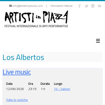
Vai
info@artistiinpiazza.com | Pennabilli Festival
al
contenuto
Los Albertos
Live music
Data
Ora
Durata
Luogo
12/06/2026
23:15
1 h
10 - Saloon
Tutte le repliche