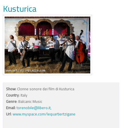
Kusturica
Show
: Clonne sonore dei film di Kusturica
Country
: Italy
Genre
: Balcanic Music
Email
:
torenobile@libero.it
,
Url
:
www.myspace.com/lequartiertzigane