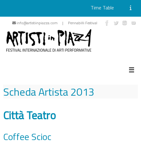
Time Table
Skip
info@artistiinpiazza.com | Pennabilli Festival
to
content
Scheda Artista
2013
Città Teatro
Coffee Scioc