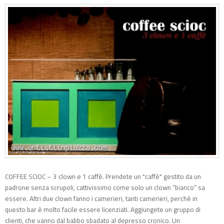
COFFEE SCIOC – 3 clown e 1 caffè. Prendete un "caffè" gestito da un
padrone senza scrupoli, cattivissimo come solo un clown “bianco” sa
essere. Altri due clown fanno i camerieri, tanti camerieri, perché in
questo bar è molto facile essere licenziati. Aggiungete un gruppo di
clienti, che vanno dal babbo sbadato al depresso cronico. Un