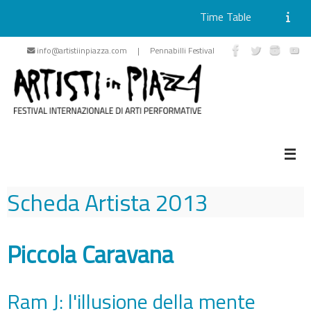
Time Table
Skip
info@artistiinpiazza.com | Pennabilli Festival
to
content
Scheda Artista
2013
Piccola Caravana
Ram J: l'illusione della mente