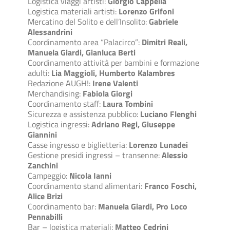
Logistica viaggi artisti:
Giorgio Cappella
Logistica materiali artisti:
Lorenzo Grifoni
Mercatino del Solito e dell’Insolito:
Gabriele
Alessandrini
Coordinamento area “Palacirco”:
Dimitri Reali,
Manuela Giardi, Gianluca Berti
Coordinamento attività per bambini e formazione
adulti:
Lia Maggioli, Humberto Kalambres
Redazione AUGH!:
Irene Valenti
Merchandising:
Fabiola Giorgi
Coordinamento staff:
Laura Tombini
Sicurezza e assistenza pubblico:
Luciano Flenghi
Logistica ingressi:
Adriano Regi, Giuseppe
Giannini
Casse ingresso e biglietteria:
Lorenzo Lunadei
Gestione presidi ingressi – transenne:
Alessio
Zanchini
Campeggio:
Nicola Ianni
Coordinamento stand alimentari:
Franco Foschi,
Alice Brizi
Coordinamento bar:
Manuela Giardi, Pro Loco
Pennabilli
Bar – logistica materiali:
Matteo Cedrini