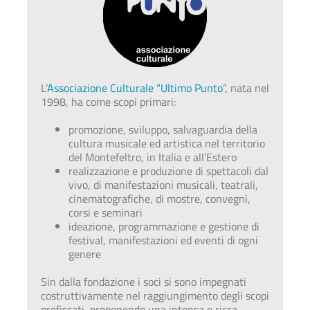
L’
Associazione Culturale “Ultimo Punto
”, nata nel
1998, ha come scopi primari:
promozione, sviluppo, salvaguardia della
cultura musicale ed artistica nel territorio
del Montefeltro, in Italia e all’Estero
realizzazione e produzione di spettacoli dal
vivo, di manifestazioni musicali, teatrali,
cinematografiche, di mostre, convegni,
corsi e seminari
ideazione, programmazione e gestione di
festival, manifestazioni ed eventi di ogni
genere
Sin dalla fondazione i soci si sono impegnati
costruttivamente nel raggiungimento degli scopi
prefissati, proponendo una intensa e ricca