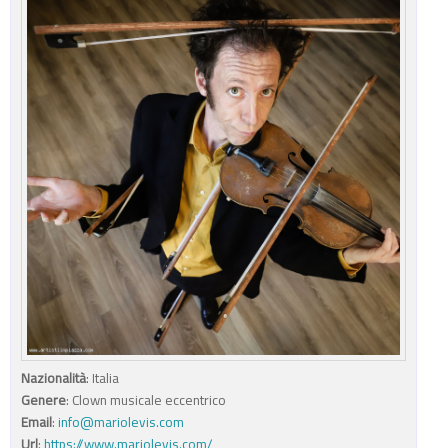
Nazionalità
: Italia
Genere
: Clown musicale eccentrico
Email
:
info@mariolevis.com
Url
:
https://www.mariolevis.com/