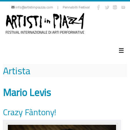
Vai
info@artistiinpiazza.com | Pennabilli Festival
al
contenuto
Artista
Mario Levis
Crazy Fàntony!