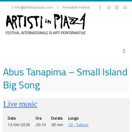
Vai
info@artistiinpiazza.com | Pennabilli Festival
al
contenuto
Abus Tanapima – Small Island
Big Song
Live music
Data
Ora
Durata
Luogo
13/06/2026
20:15
30 min
10 - Saloon