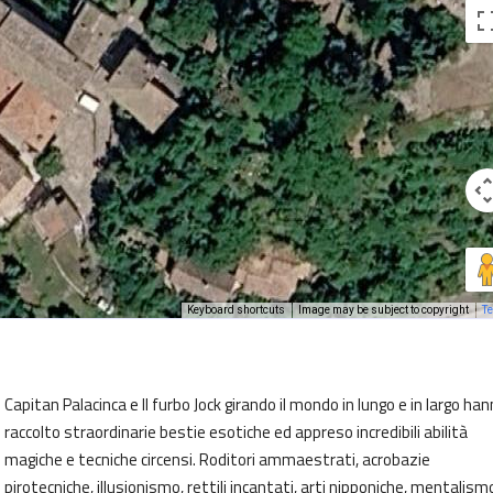
Keyboard shortcuts
Image may be subject to copyright
T
Capitan Palacinca e Il furbo Jock girando il mondo in lungo e in largo ha
raccolto straordinarie bestie esotiche ed appreso incredibili abilità
magiche e tecniche circensi. Roditori ammaestrati, acrobazie
pirotecniche, illusionismo, rettili incantati, arti nipponiche, mentalismo