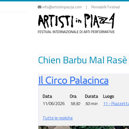
Vai
info@artistiinpiazza.com | Pennabilli Festival
al
contenuto
Chien Barbu Mal Rasè
Il Circo Palacinca
Data
Ora
Durata
Luogo
11/06/2026
18:30
50 min
11 - Piazzett
Tutte le repliche