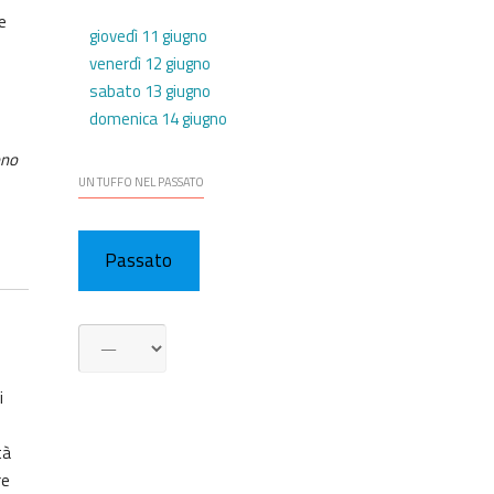
e
giovedì 11 giugno
venerdì 12 giugno
sabato 13 giugno
domenica 14 giugno
ono
UN TUFFO NEL PASSATO
Passato
i
à
re