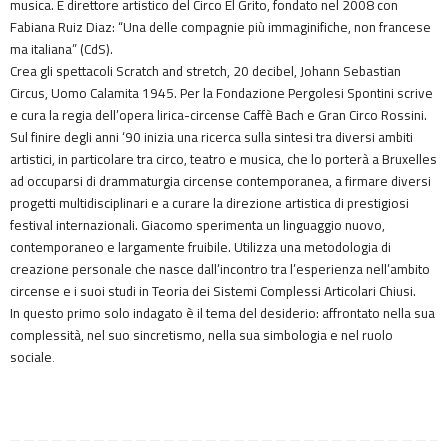
musica. È direttore artistico del Circo El Grito, fondato nel 2008 con
Fabiana Ruiz Diaz: “Una delle compagnie più immaginifiche, non francese
ma italiana” (CdS).
Crea gli spettacoli Scratch and stretch, 20 decibel, Johann Sebastian
Circus, Uomo Calamita 1945. Per la Fondazione Pergolesi Spontini scrive
e cura la regia dell’opera lirica-circense Caffè Bach e Gran Circo Rossini.
Sul finire degli anni ‘90 inizia una ricerca sulla sintesi tra diversi ambiti
artistici, in particolare tra circo, teatro e musica, che lo porterà a Bruxelles
ad occuparsi di drammaturgia circense contemporanea, a firmare diversi
progetti multidisciplinari e a curare la direzione artistica di prestigiosi
festival internazionali. Giacomo sperimenta un linguaggio nuovo,
contemporaneo e largamente fruibile. Utilizza una metodologia di
creazione personale che nasce dall’incontro tra l’esperienza nell’ambito
circense e i suoi studi in Teoria dei Sistemi Complessi Articolari Chiusi.
In questo primo solo indagato è il tema del desiderio: affrontato nella sua
complessità, nel suo sincretismo, nella sua simbologia e nel ruolo
sociale
.