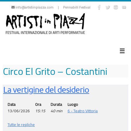
Vai
info@artistiinpiazza.com | Pennabilli Festival
al
contenuto
Circo El Grito – Costantini
La vertigine del desiderio
Data
Ora
Durata
Luogo
13/06/2026
15:15
40 min
6 - Teatro Vittoria
Tutte le repliche