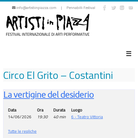
Vai
info@artistiinpiazza.com | Pennabilli Festival
al
contenuto
Circo El Grito – Costantini
La vertigine del desiderio
Data
Ora
Durata
Luogo
14/06/2026
19:30
40 min
6 - Teatro Vittoria
Tutte le repliche