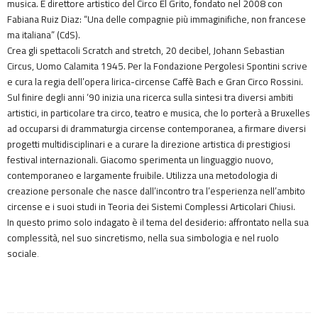
musica. È direttore artistico del Circo El Grito, fondato nel 2008 con
Fabiana Ruiz Diaz: “Una delle compagnie più immaginifiche, non francese
ma italiana” (CdS).
Crea gli spettacoli Scratch and stretch, 20 decibel, Johann Sebastian
Circus, Uomo Calamita 1945. Per la Fondazione Pergolesi Spontini scrive
e cura la regia dell’opera lirica-circense Caffè Bach e Gran Circo Rossini.
Sul finire degli anni ‘90 inizia una ricerca sulla sintesi tra diversi ambiti
artistici, in particolare tra circo, teatro e musica, che lo porterà a Bruxelles
ad occuparsi di drammaturgia circense contemporanea, a firmare diversi
progetti multidisciplinari e a curare la direzione artistica di prestigiosi
festival internazionali. Giacomo sperimenta un linguaggio nuovo,
contemporaneo e largamente fruibile. Utilizza una metodologia di
creazione personale che nasce dall’incontro tra l’esperienza nell’ambito
circense e i suoi studi in Teoria dei Sistemi Complessi Articolari Chiusi.
In questo primo solo indagato è il tema del desiderio: affrontato nella sua
complessità, nel suo sincretismo, nella sua simbologia e nel ruolo
sociale
.