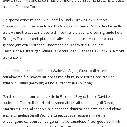
Sylvia Tyson, ma anche con musicisti molto diversi come la star islandese
alt-pop Emiliana Torrini.
Ha aperto concerti per Elvis Costello, Badly Drawn Boy, Fairport
Convention, Ron Sexsmith, Martha Wainwright, Kiefer Sutherland e molti
altri. Ha inoltre avuto il piacere di incontrare e suonare con il grande Pete
Seeger. Tra i momenti più significativi della sua carriera ci sono una
grande jam con Cristophe Lindemann dei Kadavar al Duna Jam,
l’esibizione a Trafalgar Square, a Londra, per il Canada Day (2025), e molti
altri ancora.
Il suo ultimo singolo, intitolato Wake Up Again, è uscito di recente, e
attualmente è al lavoro sul prossimo album, in registrazione tra uno
studio in Galles (Penylan) e uno a Toronto (Revolution).
Per il prossimo tour primaverile in Europa e Regno Unito, David e il
batterista Clifford Rutherford saranno affiancati dai due figli di David,
Marcus e Lucas, al basso e alla seconda chitarra, con date che includono
anche gli inglesi Small World e Great Escape festivals. Insieme
propongono canzoni coinvolgenti in stile canadese, “feel good but think”,