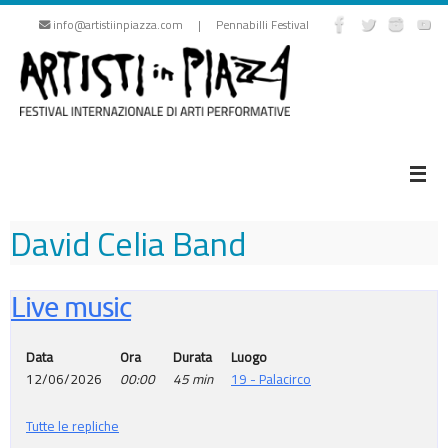
Vai
info@artistiinpiazza.com | Pennabilli Festival
al
contenuto
David Celia Band
Live music
Data
Ora
Durata
Luogo
12/06/2026
00:00
45 min
19 - Palacirco
Tutte le repliche