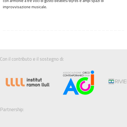
con armonie a tre voci di gusto Beatles/Byrds e ampi spazi di
improvvisazione musicale.
Con il contributo e il sostegno di:
Partnership: