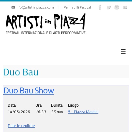
Vai
info@artistiinpiazza.com | Pennabilli Festival
al
contenuto
Duo Bau
Duo Bau Show
Data
Ora
Durata
Luogo
14/06/2026
16:30
35 min
5 - Piazza Mastini
Tutte le repliche