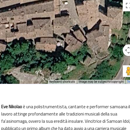
Keyboard shortcuts
Image may be subject to copyright
T
Eve Nikolao
è una polistrumentista, cantante e performer samoana il
lavoro attinge profondamente alle tradizioni musicali della sua
fa'asinomaga, ovvero la sua eredità insulare. Vincitrice di Samoan Idol
pubblicato un primo album che ha dato avvio a una carriera musicale