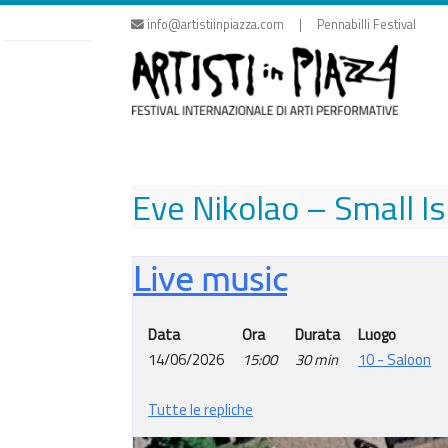
Vai
info@artistiinpiazza.com | Pennabilli Festival
al
contenuto
Eve Nikolao – Small I
Live music
Data
Ora
Durata
Luogo
14/06/2026
15:00
30 min
10 - Saloon
Tutte le repliche