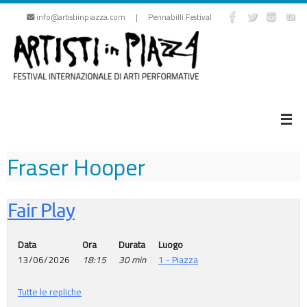
Vai
info@artistiinpiazza.com | Pennabilli Festival
al
contenuto
Fraser Hooper
Fair Play
Data
Ora
Durata
Luogo
13/06/2026
18:15
30 min
1 - Piazza
Tutte le repliche