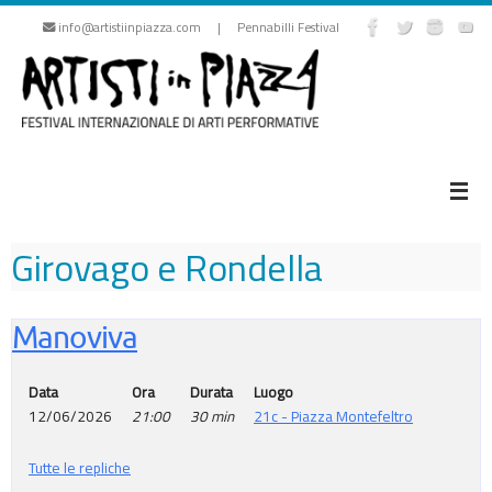
Vai
info@artistiinpiazza.com | Pennabilli Festival
al
contenuto
Girovago e Rondella
Manoviva
Data
Ora
Durata
Luogo
12/06/2026
21:00
30 min
21c - Piazza Montefeltro
Tutte le repliche