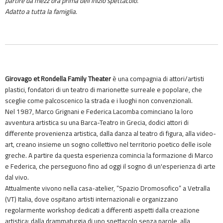
partire da mezz'ora prima dell'inizio spettacolo.
Adatto a tutta la famiglia.
Girovago et Rondella Family Theater
è una compagnia di attori/artisti
plastici, fondatori di un teatro di marionette surreale e popolare, che
sceglie come palcoscenico la strada e i luoghi non convenzionali.
Nel 1987, Marco Grignani e Federica Lacomba cominciano la loro
avventura artistica su una Barca-Teatro in Grecia, dodici attori di
differente provenienza artistica, dalla danza al teatro di figura, alla video-
art, creano insieme un sogno collettivo nel territorio poetico delle isole
greche. A partire da questa esperienza comincia la formazione di Marco
e Federica, che perseguono fino ad oggi il sogno di un'esperienza di arte
dal vivo.
Attualmente vivono nella casa-atelier, “Spazio Dromosofico” a Vetralla
(VT) Italia, dove ospitano artisti internazionali e organizzano
regolarmente workshop dedicati a differenti aspetti dalla creazione
artistica: dalla drammaturgia di uno spettacolo senza parole, alla