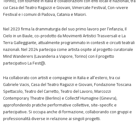
Torino), con tournée in Italia e collaborazioni con enti locali e nazionali, tra
cui Casa del Teatro Ragazzi e Giovani, Vimercate Festival, Con-vivere
Festival e i comuni di Padova, Catania e Maiori.
Nel 2023 firma la drammaturgia del suo primo lavoro per l’infanzia, Il
Cielo in un Baule, co-prodotto da Movimenti Artistici Trasversali e La
Terra Galleggiante, attualmente programmato in contesti e circuiti teatrali
nazionali. Nel 2024 partecipa come artista ospite al progetto curatoriale
Mind Wanderers (Lavanderia a Vapore, Torino) con il progetto
partecipativo La Fest@.
Ha collaborato con artisti e compagnie in Italia e all’estero, tra cui
Gabriele Vacis, Casa del Teatro Ragazzi e Giovani, Fondazione Toscana
Spettacolo, Teatro del Carretto, Teatro del Lavoro, Marcozzi
Contemporary Theatre (Berlino) e Collectif Humagine (Ginevra),
approfondendo pratiche performative collettive, site-specific e
partecipative. Si occupa anche di formazione, collaborando con gruppi e
professionalità diverse in relazione ai singoli progetti.