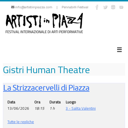
Vai
info@artistiinpiazza.com | Pennabilli Festival
al
contenuto
Gistri Human Theatre
La Strizzacervelli di Piazza
Data
Ora
Durata
Luogo
13/06/2026
18:15
1 h
3 - Salita Valentini
Tutte le repliche