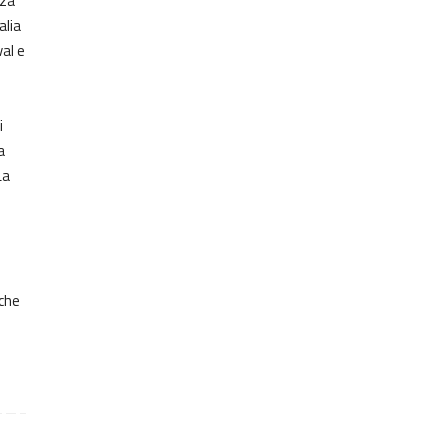
zza
alia
val e
i
a
La
nche