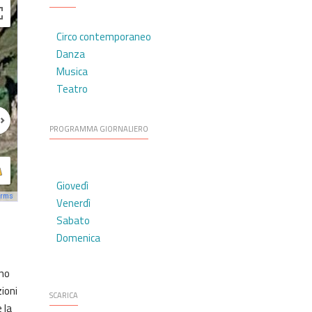
Circo contemporaneo
Danza
Musica
Teatro
PROGRAMMA GIORNALIERO
Giovedì
erms
Venerdì
Sabato
Domenica
ono
zioni
SCARICA
 la