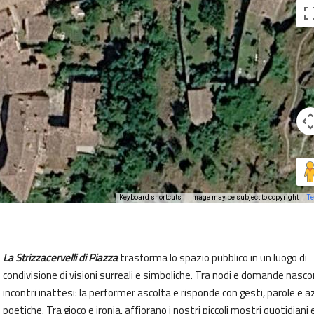
Keyboard shortcuts
Image may be subject to copyright
T
La Strizzacervelli di Piazza
trasforma lo spazio pubblico in un luogo di
condivisione di visioni surreali e simboliche. Tra nodi e domande nasc
incontri inattesi: la performer ascolta e risponde con gesti, parole e a
poetiche. Tra gioco e ironia, affiorano i nostri piccoli mostri quotidiani e