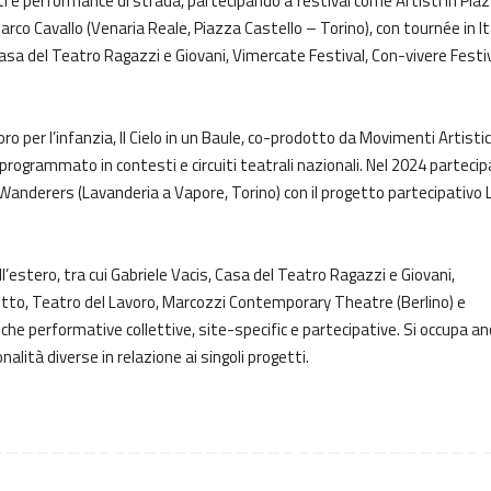
nti e performance di strada, partecipando a festival come Artisti in Pia
 Marco Cavallo (Venaria Reale, Piazza Castello – Torino), con tournée in It
i Casa del Teatro Ragazzi e Giovani, Vimercate Festival, Con-vivere Festi
 per l’infanzia, Il Cielo in un Baule, co-prodotto da Movimenti Artistic
rogrammato in contesti e circuiti teatrali nazionali. Nel 2024 partecip
Wanderers (Lavanderia a Vapore, Torino) con il progetto partecipativo 
ll’estero, tra cui Gabriele Vacis, Casa del Teatro Ragazzi e Giovani,
tto, Teatro del Lavoro, Marcozzi Contemporary Theatre (Berlino) e
che performative collettive, site-specific e partecipative. Si occupa a
alità diverse in relazione ai singoli progetti.