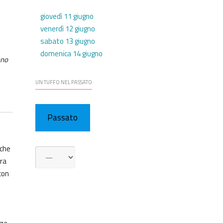
giovedì 11 giugno
venerdì 12 giugno
sabato 13 giugno
domenica 14 giugno
ono
UN TUFFO NEL PASSATO
Passato
 che
ora
con
s