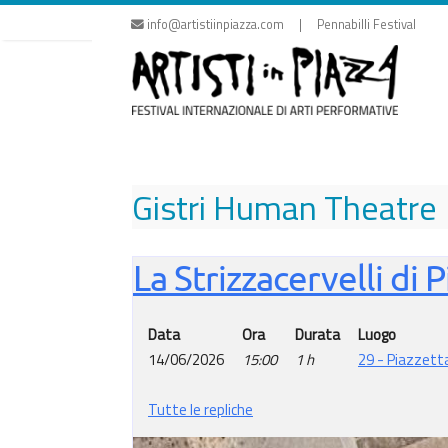
Vai
info@artistiinpiazza.com | Pennabilli Festival
al
contenuto
Gistri Human Theatre
La Strizzacervelli di 
Data
Ora
Durata
Luogo
14/06/2026
15:00
1 h
29 - Piazzetta
Tutte le repliche