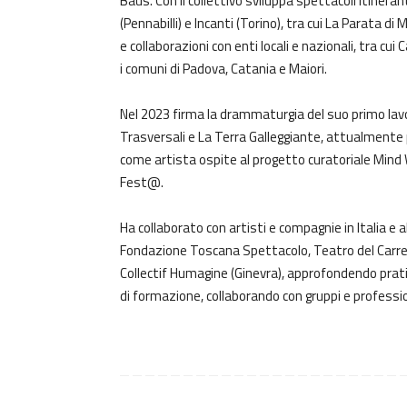
Baus. Con il collettivo sviluppa spettacoli itinera
(Pennabilli) e Incanti (Torino), tra cui La Parata di
e collaborazioni con enti locali e nazionali, tra cu
i comuni di Padova, Catania e Maiori.
Nel 2023 firma la drammaturgia del suo primo lavoro
Trasversali e La Terra Galleggiante, attualmente p
come artista ospite al progetto curatoriale Mind 
Fest@.
Ha collaborato con artisti e compagnie in Italia e a
Fondazione Toscana Spettacolo, Teatro del Carre
Collectif Humagine (Ginevra), approfondendo prati
di formazione, collaborando con gruppi e profession