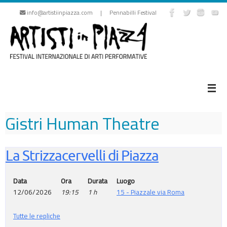
Vai
info@artistiinpiazza.com | Pennabilli Festival
al
contenuto
Gistri Human Theatre
La Strizzacervelli di Piazza
Data
Ora
Durata
Luogo
12/06/2026
19:15
1 h
15 - Piazzale via Roma
Tutte le repliche