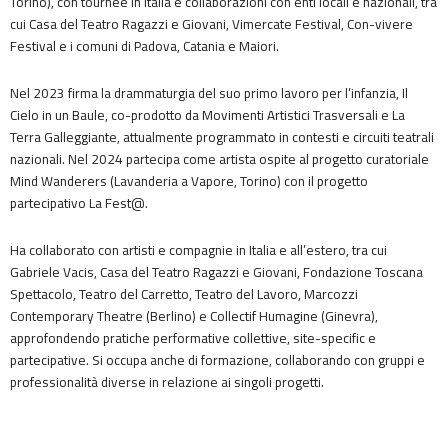
Torino), con tournée in Italia e collaborazioni con enti locali e nazionali, tra
cui Casa del Teatro Ragazzi e Giovani, Vimercate Festival, Con-vivere
Festival e i comuni di Padova, Catania e Maiori.
Nel 2023 firma la drammaturgia del suo primo lavoro per l’infanzia, Il
Cielo in un Baule, co-prodotto da Movimenti Artistici Trasversali e La
Terra Galleggiante, attualmente programmato in contesti e circuiti teatrali
nazionali. Nel 2024 partecipa come artista ospite al progetto curatoriale
Mind Wanderers (Lavanderia a Vapore, Torino) con il progetto
partecipativo La Fest@.
Ha collaborato con artisti e compagnie in Italia e all’estero, tra cui
Gabriele Vacis, Casa del Teatro Ragazzi e Giovani, Fondazione Toscana
Spettacolo, Teatro del Carretto, Teatro del Lavoro, Marcozzi
Contemporary Theatre (Berlino) e Collectif Humagine (Ginevra),
approfondendo pratiche performative collettive, site-specific e
partecipative. Si occupa anche di formazione, collaborando con gruppi e
professionalità diverse in relazione ai singoli progetti.