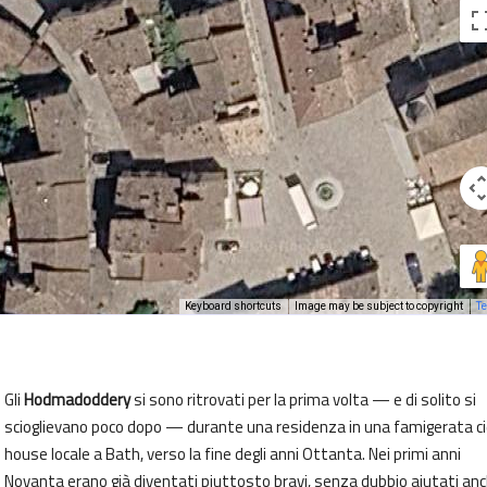
Keyboard shortcuts
Image may be subject to copyright
T
Gli
Hodmadoddery
si sono ritrovati per la prima volta — e di solito si
scioglievano poco dopo — durante una residenza in una famigerata c
house locale a Bath, verso la fine degli anni Ottanta. Nei primi anni
Novanta erano già diventati piuttosto bravi, senza dubbio aiutati an