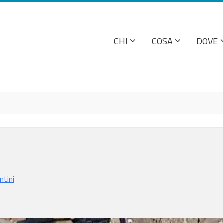
CHI
COSA
DOVE
ntini