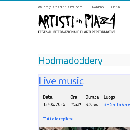
Vai
info@artistiinpiazza.com | Pennabilli Festival
al
contenuto
Hodmadoddery
Live music
Data
Ora
Durata
Luogo
13/06/2026
20:00
45 min
3 - Salita Vale
Tutte le repliche