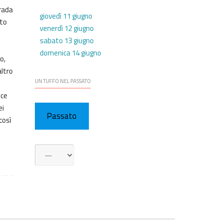
trada
giovedì 11 giugno
sto
venerdì 12 giugno
sabato 13 giugno
domenica 14 giugno
o,
altro
UN TUFFO NEL PASSATO
sce
ei
Passato
così