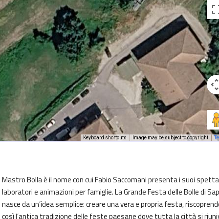
Keyboard shortcuts
Image may be subject to copyright
T
Mastro Bolla è il nome con cui Fabio Saccomani presenta i suoi spettac
laboratori e animazioni per famiglie. La Grande Festa delle Bolle di Sa
nasce da un’idea semplice: creare una vera e propria festa, riscoprend
così l’antica tradizione delle feste paesane dove tutta la città si riuni