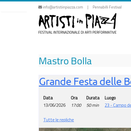
Vai
info@artistiinpiazza.com | Pennabilli Festival
al
contenuto
Mastro Bolla
Grande Festa delle B
Data
Ora
Durata
Luogo
13/06/2026
17:00
50 min
23 - Campo deg
Tutte le repliche