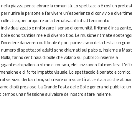
nella piazza per celebrare la comunità. Lo spettacolo è così un pretes
per riunire le persone e far vivere un’esperienza di convivio e divertim
collettivo, per proporre un’alternativa all’intrattenimento
individualizzato e rinforzare il senso di comunità. Il ritmo è incalzante,
bolle sono tantissime e di diverso tipo. Le musiche ritmate sosteng
l’incedere danzereccio. Il finale è poi il parossismo della festa: un gran
numero di spettatori adulti sono chiamati sul palco e, insieme a Mas
Bolla, fanno centinaia di bolle che volano sul pubblico insieme a
giganteschi palloni a ritmo di musica, elettrizzando l’atmosfera. L’ef
mensione e di forte impatto visuale. Lo spettacolo è parlato e comico. 
 al servizio dei bambini, sul creare una società attenta a ciò che abbi
biamo di più prezioso. La Grande Festa delle Bolle genera nel pubblico un
o tempo una riflessione sul valore del nostro stare insieme.