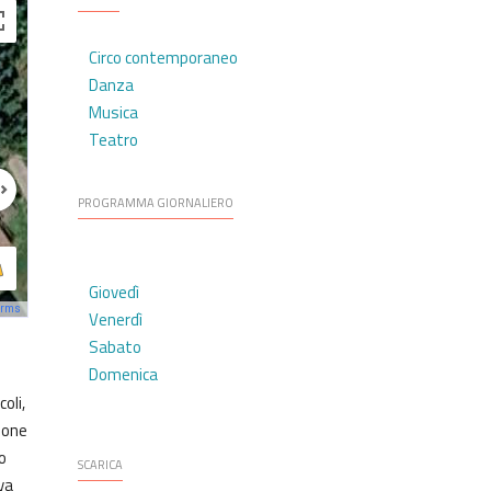
Circo contemporaneo
Danza
Musica
Teatro
PROGRAMMA GIORNALIERO
Giovedì
erms
Venerdì
Sabato
Domenica
oli,
pone
o
SCARICA
va