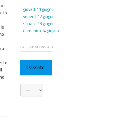
to
giovedì 11 giugno
ento
venerdì 12 giugno
sabato 13 giugno
 le
domenica 14 giugno
ono
UN TUFFO NEL PASSATO
tro
fetto
Passato
Il
amo