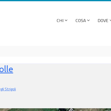
CHI
COSA
DOVE
olle
li Strigoli