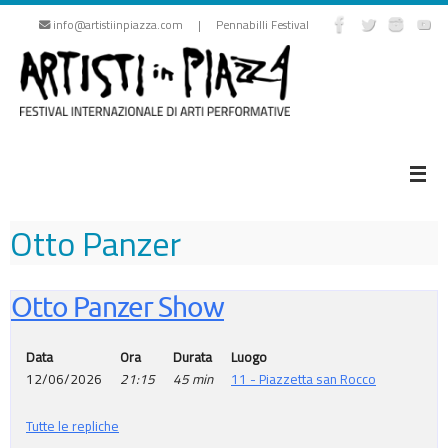
Vai
info@artistiinpiazza.com | Pennabilli Festival
al
contenuto
Otto Panzer
Otto Panzer Show
Data
Ora
Durata
Luogo
12/06/2026
21:15
45 min
11 - Piazzetta san Rocco
Tutte le repliche