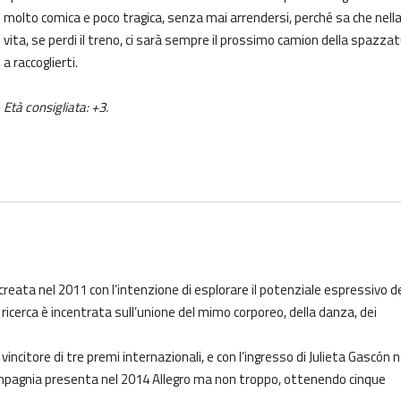
molto comica e poco tragica, senza mai arrendersi, perché sa che nell
vita, se perdi il treno, ci sarà sempre il prossimo camion della spazza
a raccoglierti.
Età consigliata: +3.
creata nel 2011 con l’intenzione di esplorare il potenziale espressivo de
ricerca è incentrata sull’unione del mimo corporeo, della danza, dei
vincitore di tre premi internazionali, e con l’ingresso di Julieta Gascón n
ompagnia presenta nel 2014 Allegro ma non troppo, ottenendo cinque