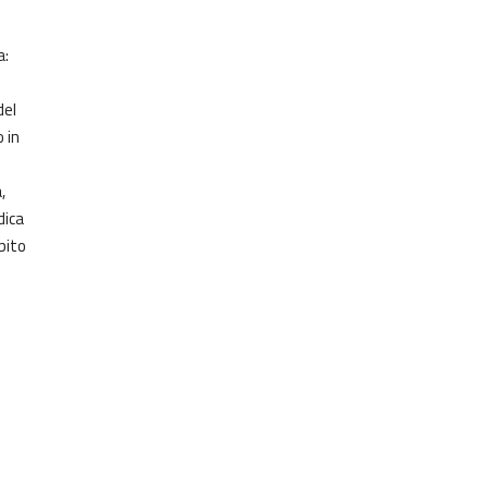
a:
del
 in
,
dica
bito