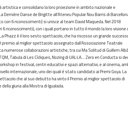
 artistica e consolidano la loro proiezione in ambito nazionale e
a Dernière Danse de Brigitte all’Ateneu Popular Nou Barris di Barcellon
o con 6 riconoscimenti) si unisce al team David Maqueda. Nel 2018
 6 riconoscimenti), con i quali portano in tutto il mondo la loro visione 
. La Phazz è il loro sesto spettacolo, che ha riscosso un grande successo
i il premio al miglior spettacolo assegnato dall’Associazione Teatrale
ta numerose collaborazioni artistiche, tra cui Ma Solitud di Guillem Albà
TQM, Tabula di Les Cícliques, Nozing di UAL·LA… Zero en Conducta si de
shop in festival, centri educativi e spazi alternativi, e al cinema, am
livello internazionale, uno dei quali è stato candidato ai Premi Goya. La
ttacolo che al suo debutto ha vinto il Premio al miglior spettacolo di
della giuria alla Mostra di Igualada.