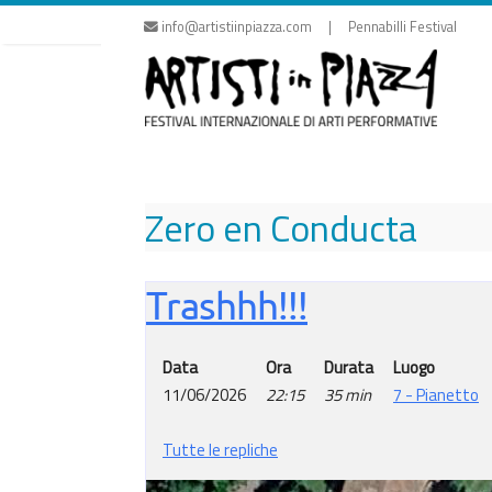
Vai
info@artistiinpiazza.com | Pennabilli Festival
al
contenuto
Zero en Conducta
Trashhh!!!
Data
Ora
Durata
Luogo
11/06/2026
22:15
35 min
7 - Pianetto
Tutte le repliche