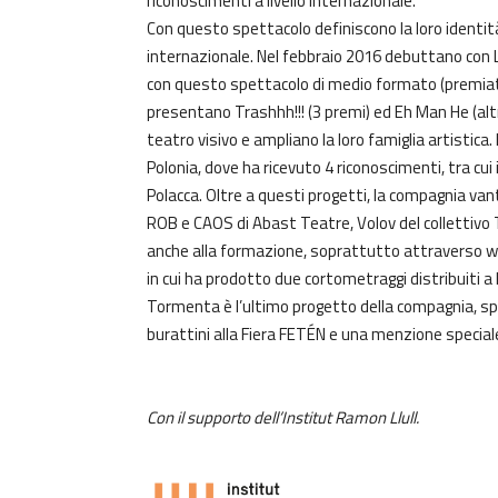
riconoscimenti a livello internazionale.
Con questo spettacolo definiscono la loro identità
internazionale. Nel febbraio 2016 debuttano con L
con questo spettacolo di medio formato (premiat
presentano Trashhh!!! (3 premi) ed Eh Man He (altri
teatro visivo e ampliano la loro famiglia artistica
Polonia, dove ha ricevuto 4 riconoscimenti, tra cu
Polacca. Oltre a questi progetti, la compagnia van
ROB e CAOS di Abast Teatre, Volov del collettivo 
anche alla formazione, soprattutto attraverso work
in cui ha prodotto due cortometraggi distribuiti a 
Tormenta è l’ultimo progetto della compagnia, spe
burattini alla Fiera FETÉN e una menzione speciale 
Con il supporto dell’Institut Ramon Llull.