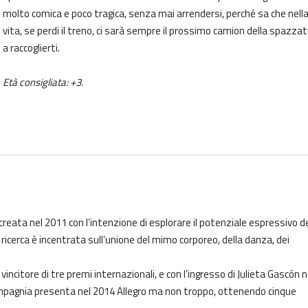
molto comica e poco tragica, senza mai arrendersi, perché sa che nell
vita, se perdi il treno, ci sarà sempre il prossimo camion della spazza
a raccoglierti.
Età consigliata: +3.
creata nel 2011 con l’intenzione di esplorare il potenziale espressivo de
ricerca è incentrata sull’unione del mimo corporeo, della danza, dei
vincitore di tre premi internazionali, e con l’ingresso di Julieta Gascón n
ompagnia presenta nel 2014 Allegro ma non troppo, ottenendo cinque