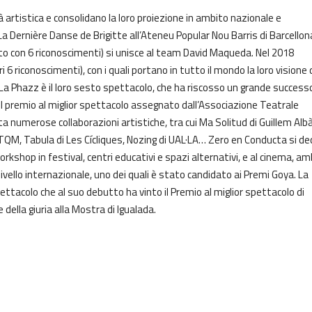
 artistica e consolidano la loro proiezione in ambito nazionale e
a Dernière Danse de Brigitte all’Ateneu Popular Nou Barris di Barcellon
o con 6 riconoscimenti) si unisce al team David Maqueda. Nel 2018
 6 riconoscimenti), con i quali portano in tutto il mondo la loro visione 
. La Phazz è il loro sesto spettacolo, che ha riscosso un grande successo
i il premio al miglior spettacolo assegnato dall’Associazione Teatrale
ta numerose collaborazioni artistiche, tra cui Ma Solitud di Guillem Albà
TQM, Tabula di Les Cícliques, Nozing di UAL·LA… Zero en Conducta si de
shop in festival, centri educativi e spazi alternativi, e al cinema, am
livello internazionale, uno dei quali è stato candidato ai Premi Goya. La
ttacolo che al suo debutto ha vinto il Premio al miglior spettacolo di
della giuria alla Mostra di Igualada.