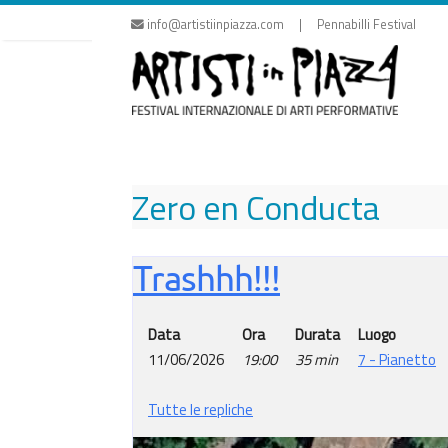
Vai
info@artistiinpiazza.com | Pennabilli Festival
al
contenuto
Zero en Conducta
Trashhh!!!
Data
Ora
Durata
Luogo
11/06/2026
19:00
35 min
7 - Pianetto
Tutte le repliche