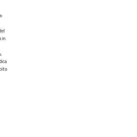
a:
del
 in
,
dica
bito