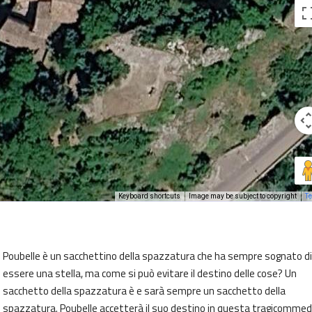
Keyboard shortcuts
Image may be subject to copyright
T
Poubelle è un sacchettino della spazzatura che ha sempre sognato di
essere una stella, ma come si può evitare il destino delle cose? Un
sacchetto della spazzatura è e sarà sempre un sacchetto della
spazzatura. Poubelle accetterà il suo destino in questa tragicommed