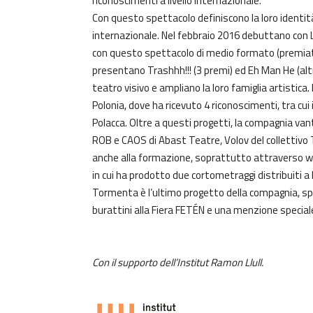
riconoscimenti a livello internazionale.
Con questo spettacolo definiscono la loro identità
internazionale. Nel febbraio 2016 debuttano con L
con questo spettacolo di medio formato (premiat
presentano Trashhh!!! (3 premi) ed Eh Man He (altri
teatro visivo e ampliano la loro famiglia artistica
Polonia, dove ha ricevuto 4 riconoscimenti, tra cu
Polacca. Oltre a questi progetti, la compagnia van
ROB e CAOS di Abast Teatre, Volov del collettivo 
anche alla formazione, soprattutto attraverso work
in cui ha prodotto due cortometraggi distribuiti a 
Tormenta è l’ultimo progetto della compagnia, spe
burattini alla Fiera FETÉN e una menzione speciale 
Con il supporto dell’Institut Ramon Llull.