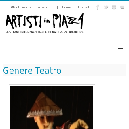
Vai
info@artistiinpiazza.com | Pennabilli Festival
al
contenuto
Genere
Teatro