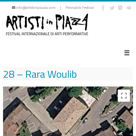
Vai
info@artistiinpiazza.com | Pennabilli Festival
al
contenuto
28 – Rara Woulib