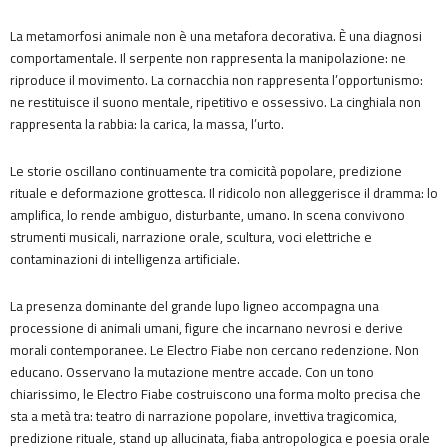
La metamorfosi animale non è una metafora decorativa. È una diagnosi
comportamentale. Il serpente non rappresenta la manipolazione: ne
riproduce il movimento. La cornacchia non rappresenta l’opportunismo:
ne restituisce il suono mentale, ripetitivo e ossessivo. La cinghiala non
rappresenta la rabbia: la carica, la massa, l’urto.
Le storie oscillano continuamente tra comicità popolare, predizione
rituale e deformazione grottesca. Il ridicolo non alleggerisce il dramma: lo
amplifica, lo rende ambiguo, disturbante, umano. In scena convivono
strumenti musicali, narrazione orale, scultura, voci elettriche e
contaminazioni di intelligenza artificiale.
La presenza dominante del grande lupo ligneo accompagna una
processione di animali umani, figure che incarnano nevrosi e derive
morali contemporanee. Le Electro Fiabe non cercano redenzione. Non
educano. Osservano la mutazione mentre accade. Con un tono
chiarissimo, le Electro Fiabe costruiscono una forma molto precisa che
sta a metà tra: teatro di narrazione popolare, invettiva tragicomica,
predizione rituale, stand up allucinata, fiaba antropologica e poesia orale