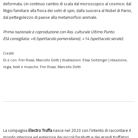
deformata. Un continuo cambio di scala dal microscopico al cosmico: dal
litigio familiare alla fisica dei vetri di spin, dalla suocera al Nobel di Parisi,
dal pettegolezzo di paese alla metamorfosi animale.
Prima nazionale e coproduzione con Ass. culturale Ultimo Punto.
Età consigliata: +6 (spettacolo pomeridiano), +14 (spettacolo serale).
Crediti
Di e con: Frei Rossi, Marcello Detti | Illustrazioni: Elisa Seitzinger | Ideazione,
regia, testi e musiche: Frei Rossi, Marcello Detti.
La compagnia
Electro Truffa
nasce nel 2023 con l’intento di raccontare il
mondo interiore ed esteriore dei piccoli farabutti e dei grandi truffatori