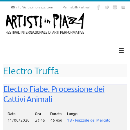
Vai
info@artistiinpiazza.com | Pennabilli Festival
al
contenuto
Electro Truffa
Electro Fiabe. Processione dei
Cattivi Animali
Data
Ora
Durata
Luogo
11/06/2026
21:45
45 min
18 - Piazzale del Mercato