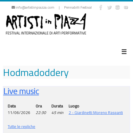
Vai
info@artistiinpiazza.com | Pennabilli Festival
al
contenuto
Hodmadoddery
Live music
Data
Ora
Durata
Luogo
11/06/2026
22:30
45 min
2 - Giardinetti Moreno Raspanti
Tutte le repliche