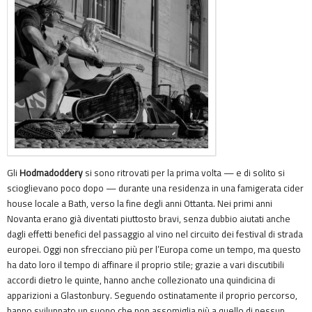
Gli
Hodmadoddery
si sono ritrovati per la prima volta — e di solito si
scioglievano poco dopo — durante una residenza in una famigerata cider
house locale a Bath, verso la fine degli anni Ottanta. Nei primi anni
Novanta erano già diventati piuttosto bravi, senza dubbio aiutati anche
dagli effetti benefici del passaggio al vino nel circuito dei festival di strada
europei. Oggi non sfrecciano più per l’Europa come un tempo, ma questo
ha dato loro il tempo di affinare il proprio stile; grazie a vari discutibili
accordi dietro le quinte, hanno anche collezionato una quindicina di
apparizioni a Glastonbury. Seguendo ostinatamente il proprio percorso,
hanno sviluppato un suono che non assomiglia più a quello di nessun